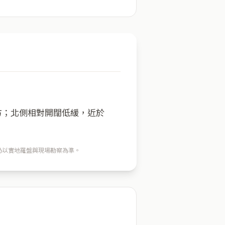
一方；北側相對開闊低緩，近於
穴仍以實地羅盤與現場勘察為準。