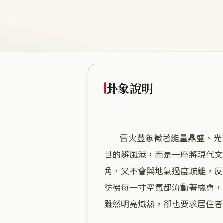
卦象說明
        雷火豐象徵著能量鼎盛、光芒四射的巔峰狀態，這與該地高達百分之一百六十八的商業密度完美契合。這裡並非追求隱
世的避風港，而是一座將現代文
角，又不會與地氣過度疏離，反
彷彿每一寸空氣都流動著機會，
雖然明亮熾熱，卻也要求居住者