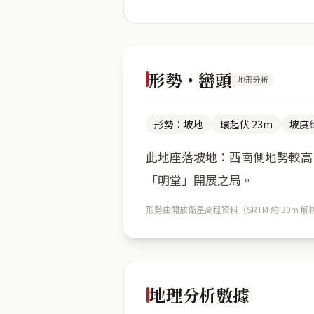
形勢・巒頭
地形分析
形勢：坡地
環起伏 23m
坡度約
此地座落坡地：西南側地勢較高（
「明堂」開展之局。
形勢由開放衛星高程資料（SRTM 約 30
地理分析數據