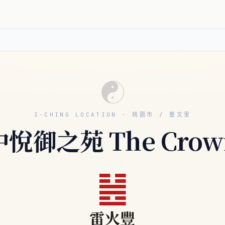
☯
I-CHING LOCATION · 桃園市 / 藝文里
中悅御之苑 The Crow
䷶
雷火豐