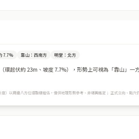
 7.7%
靠山：西南方
明堂：北方
環起伏約 23m、坡度 7.7%），形勢上可視為「靠山」
m 解析度）以周邊八方位環取樣粗估，僅供地理形勢參考、非堪輿鑑定； 正式立向、點