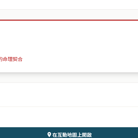
的命理契合
中悅御之苑 The Crown
月份
日期
會儲存於伺服器
在互動地圖上開啟