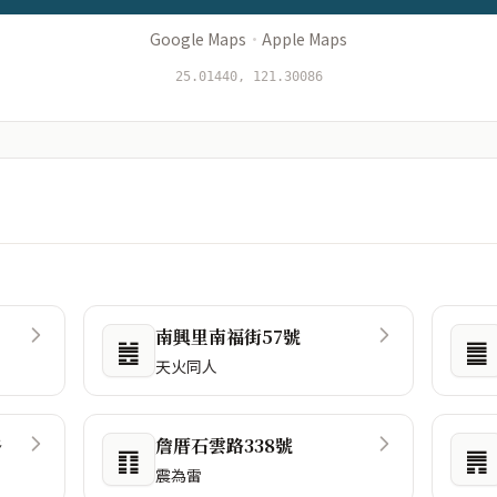
Google Maps
·
Apple Maps
25.01440, 121.30086
南興里南福街57號
䷰
䷀
天火同人
路
詹厝石雲路338號
䷖
䷠
震為雷