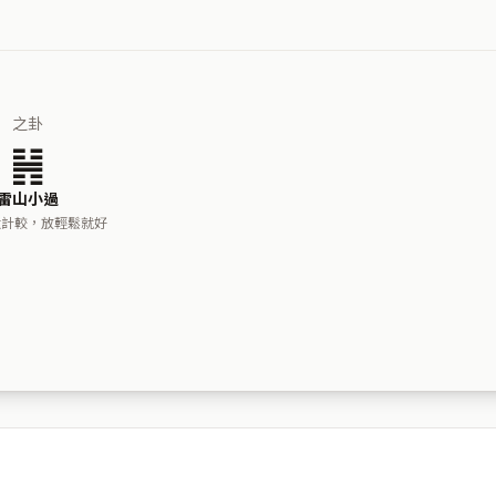
之卦
䷽
雷山小過
太計較，放輕鬆就好