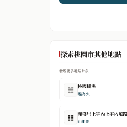
探索桃園市其他地點
發現更多地理卦象
桃園機場
䷰
離為火
義盛里上宇內上宇內道
䷁
山地剝