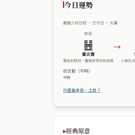
今日運勢
農曆六月廿四 ・ 壬子日 ・ 大暑
本卦
䷶
→
雷火豐
豐收的時刻，盡情享受你的成果
小事別
初爻動（午時）
午時
什麼是本卦、之卦？
經典原意