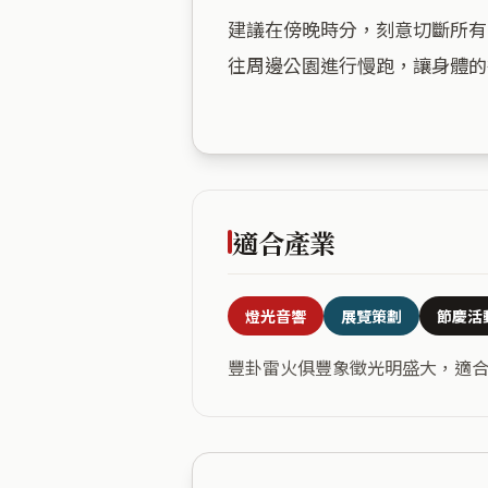
建議在傍晚時分，刻意切斷所有
往周邊公園進行慢跑，讓身體的
適合產業
燈光音響
展覽策劃
節慶活
豐卦雷火俱豐象徵光明盛大，適