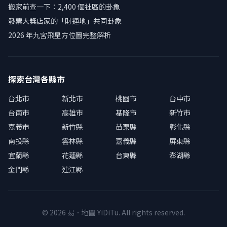
搬家前查一下：2,400 個社區的卦象
發票大獎店家的「財運地」共同卦象
2026 年九宮飛星方位圖完整解析
探索台灣各縣市
台北市
新北市
桃園市
台中市
台南市
高雄市
基隆市
新竹市
嘉義市
新竹縣
苗栗縣
彰化縣
南投縣
雲林縣
嘉義縣
屏東縣
宜蘭縣
花蓮縣
台東縣
澎湖縣
金門縣
連江縣
© 2026 易．地圖 YiDiTu. All rights reserved.