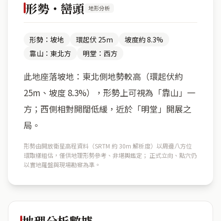
形勢・巒頭
地形分析
形勢：坡地
環起伏 25m
坡度約 8.3%
靠山：東北方
明堂：西方
此地座落坡地：東北側地勢較高（環起伏約
25m、坡度 8.3%），形勢上可視為「靠山」一
方；西側相對開闊低緩，近於「明堂」開展之
局。
形勢由開放衛星高程資料（SRTM 約 30m 解析度）以周邊八方位
環取樣粗估，僅供地理形勢參考、非堪輿鑑定； 正式立向、點穴仍
以實地羅盤與現場勘察為準。
地理分析數據