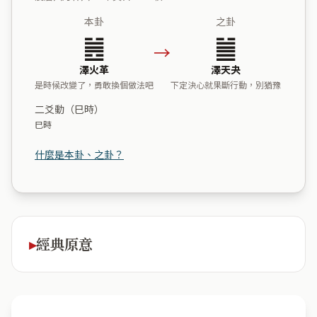
本卦
之卦
䷰
䷪
→
澤火革
澤天夬
是時候改變了，勇敢換個做法吧
下定決心就果斷行動，別猶豫
二爻動（巳時）
巳時
什麼是本卦、之卦？
經典原意