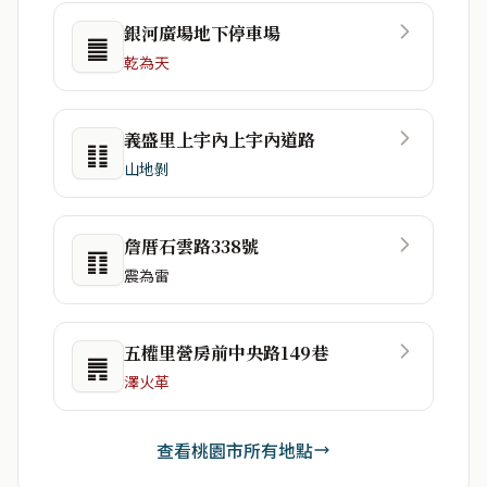
銀河廣場地下停車場
䷀
乾為天
義盛里上宇內上宇內道路
䷁
山地剝
詹厝石雲路338號
䷖
震為雷
五權里營房前中央路149巷
䷠
澤火革
查看桃園市所有地點