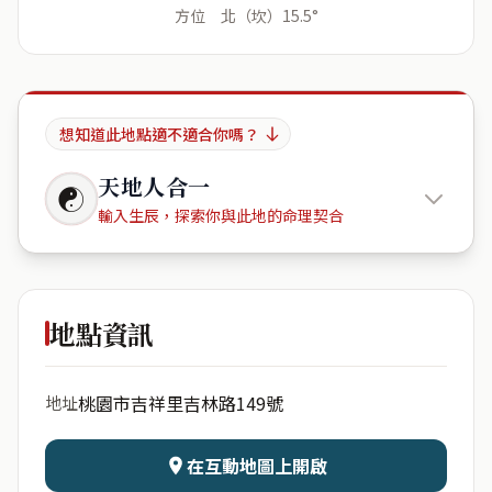
方位 北（坎）15.5°
想知道此地點適不適合你嗎？
天地人合一
☯
輸入生辰，探索你與此地的命理契合
中悅四季
地點資訊
出生年份
月份
桃園市吉祥里吉林路149號
地址
日期
出生時辰
在互動地圖上開啟