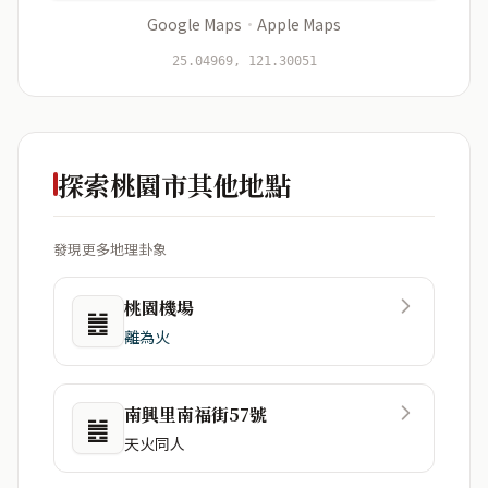
Google Maps
·
Apple Maps
開始分析
資料僅用於即時分析，不會儲存於伺服器
25.04969, 121.30051
探索桃園市其他地點
發現更多地理卦象
桃園機場
䷰
離為火
南興里南福街57號
䷰
天火同人