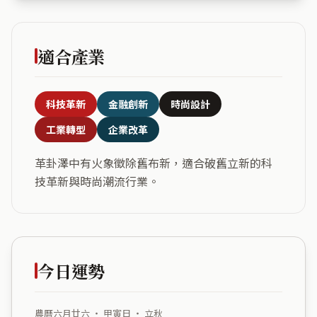
適合產業
科技革新
金融創新
時尚設計
工業轉型
企業改革
革卦澤中有火象徵除舊布新，適合破舊立新的科
技革新與時尚潮流行業。
今日運勢
農曆六月廿六 ・ 甲寅日 ・ 立秋