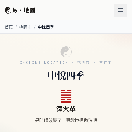
☯
易．地圖
首頁
/
桃園市
/
中悅四季
☯
I-CHING LOCATION · 桃園市 / 吉祥里
中悅四季
䷰
澤火革
是時候改變了，勇敢換個做法吧