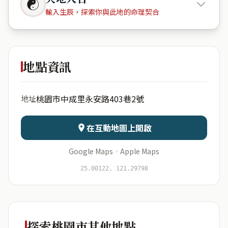
☯
輸入生辰，探索你與此地的命理契合
世界花園
社區
地點資訊
出生年份
月份
桃園市中成里永安路403巷2號
地址
日期
出生時辰
在互動地圖上開啟
Google Maps
·
Apple Maps
開始分析
資料僅用於即時分析，不會儲存於伺服器
25.00122, 121.29798
探索桃園市其他地點