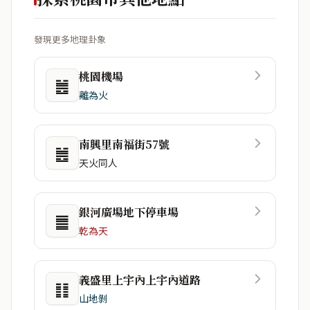
發現更多地理卦象
桃園機場
䷰
離為火
南興里南福街57號
䷰
天火同人
銀河廣場地下停車場
䷀
乾為天
義盛里上宇內上宇內道路
䷁
山地剝