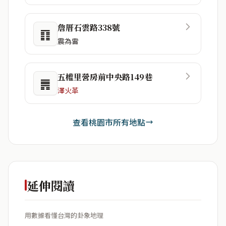
詹厝石雲路338號
䷖
震為雷
五權里營房前中央路149巷
䷠
澤火革
查看桃園市所有地點
延伸閱讀
用數據看懂台灣的卦象地理