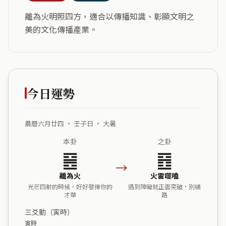
離為火明照四方，適合以傳播知識、彰顯文明之
美的文化傳播產業。
今日運勢
農曆六月廿四 ・ 壬子日 ・ 大暑
本卦
之卦
䷝
䷔
→
離為火
火雷噬嗑
光芒四射的時候，好好發揮你的
遇到障礙就正面突破，別繞
才華
路
三爻動（寅時）
寅時