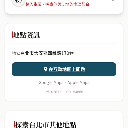
輸入生辰，探索你與此地的命理契合
世界敦南
地點資訊
出生年份
月份
台北市大安區四維路170巷
地址
日期
出生時辰
在互動地圖上開啟
Google Maps
·
Apple Maps
開始分析
資料僅用於即時分析，不會儲存於伺服器
25.02812, 121.54668
探索台北市其他地點