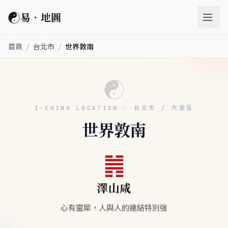
☯
易．地圖
首頁
/
台北市
/
世界敦南
☯
I-CHING LOCATION · 台北市 / 大安區
世界敦南
䷞
澤山咸
心有靈犀，人與人的連結特別強