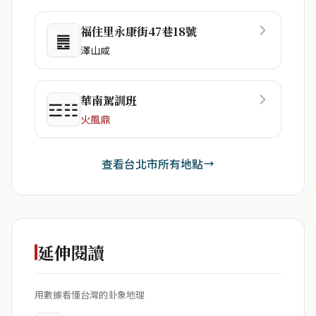
福住里永康街47巷18號
䷌
澤山咸
華南駕訓班
☲☷
火風鼎
查看台北市所有地點
延伸閱讀
用數據看懂台灣的卦象地理