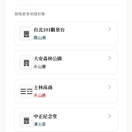
發現更多地理卦象
台北101觀景台
䷌
風山漸
大安森林公園
䷴
水山蹇
士林高商
☰☲
天山遯
中正紀念堂
䷌
澤火革