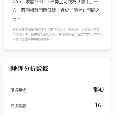
27m、坡度 9%），形勢上可視為「靠山」一
方；西側相對開闊低緩，近於「明堂」開展之
局。
形勢由開放衛星高程資料（SRTM 約 30m 解析度）以周邊八方位
環取樣粗估，僅供地理形勢參考、非堪輿鑑定； 正式立向、點穴仍
以實地羅盤與現場勘察為準。
地理分析數據
都心
環境等級
16
海拔高度
m