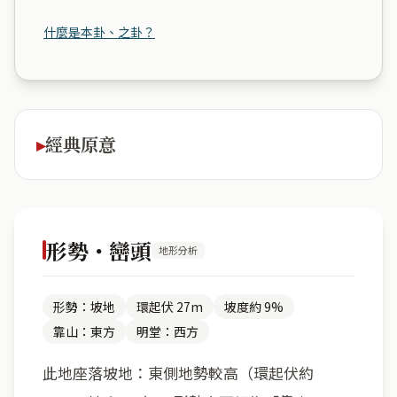
什麼是本卦、之卦？
經典原意
形勢・巒頭
地形分析
形勢：坡地
環起伏 27m
坡度約 9%
靠山：東方
明堂：西方
此地座落坡地：東側地勢較高（環起伏約