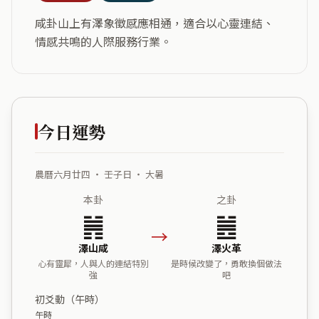
咸卦山上有澤象徵感應相通，適合以心靈連結、
情感共鳴的人際服務行業。
今日運勢
農曆六月廿四 ・ 壬子日 ・ 大暑
本卦
之卦
䷞
䷰
→
澤山咸
澤火革
心有靈犀，人與人的連結特別
是時候改變了，勇敢換個做法
強
吧
初爻動（午時）
午時