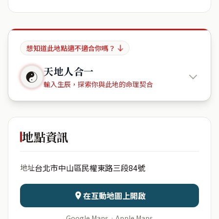
想知道此地點適不適合你嗎？
天地人合一
☯
輸入生辰，探索你與此地的命理契合
三輝白宮
地點資訊
出生年份
月份
台北市中山區民權東路三段84號
地址
日期
出生時辰
在互動地圖上開啟
Google Maps
·
Apple Maps