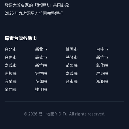
發票大獎店家的「財運地」共同卦象
2026 年九宮飛星方位圖完整解析
探索台灣各縣市
台北市
新北市
桃園市
台中市
台南市
高雄市
基隆市
新竹市
嘉義市
新竹縣
苗栗縣
彰化縣
南投縣
雲林縣
嘉義縣
屏東縣
宜蘭縣
花蓮縣
台東縣
澎湖縣
金門縣
連江縣
© 2026 易．地圖 YiDiTu. All rights reserved.