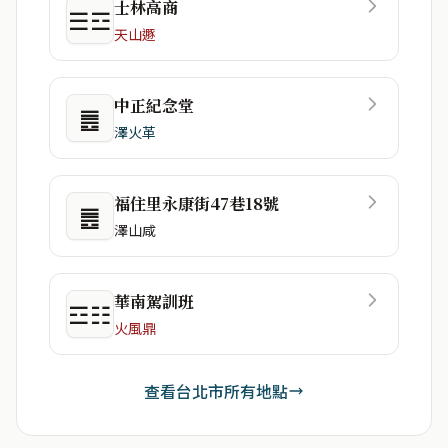
士林高商
☰☲
天山遯
中正紀念堂
䷌
澤火革
福住里永康街47巷18號
䷌
澤山咸
華南駕訓班
☲☷
火風鼎
查看台北市所有地點