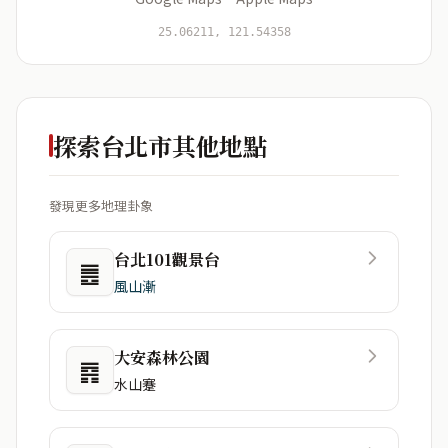
開始分析
資料僅用於即時分析，不會儲存於伺服器
25.06211, 121.54358
探索台北市其他地點
發現更多地理卦象
台北101觀景台
䷌
風山漸
大安森林公園
䷴
水山蹇