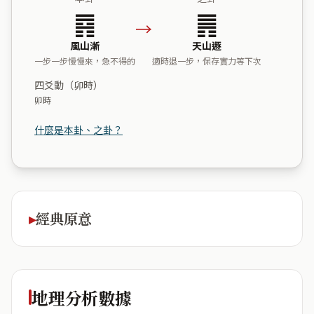
䷴
䷠
→
風山漸
天山遯
一步一步慢慢來，急不得的
適時退一步，保存實力等下次
四爻動（卯時）
卯時
什麼是本卦、之卦？
經典原意
地理分析數據