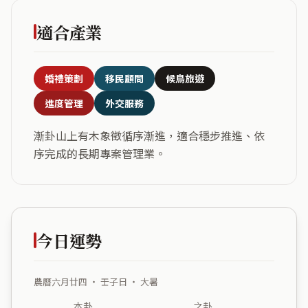
適合產業
婚禮策劃
移民顧問
候鳥旅遊
進度管理
外交服務
漸卦山上有木象徵循序漸進，適合穩步推進、依
序完成的長期專案管理業。
今日運勢
農曆六月廿四 ・ 壬子日 ・ 大暑
本卦
之卦