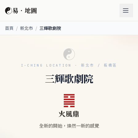
☯
易．地圖
首頁
/
新北市
/
三輝歌劇院
☯
I-CHING LOCATION · 新北市 / 板橋區
三輝歌劇院
䷱
火風鼎
全新的開始，煥然一新的感覺