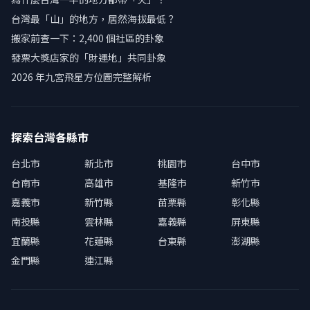
台灣最「山」的地方，居然海拔最低？
搬家前查一下：2,400 個社區的卦象
發票大獎店家的「財運地」共同卦象
2026 年九宮飛星方位圖完整解析
探索台灣各縣市
台北市
新北市
桃園市
台中市
台南市
高雄市
基隆市
新竹市
嘉義市
新竹縣
苗栗縣
彰化縣
南投縣
雲林縣
嘉義縣
屏東縣
宜蘭縣
花蓮縣
台東縣
澎湖縣
金門縣
連江縣