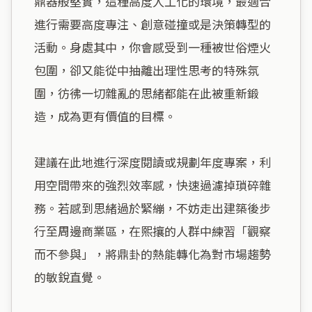
鼎器般堅實，這種高度人工化的環境，最適合
進行需要高度專注、創意碰撞或是決策轉型的
活動。身處其中，你會感受到一種被世俗煙火
包圍，卻又能從中抽離出理性思考的特殊氛
圍，彷彿一切雜亂的思緒都能在此被重新鍛
造，成為更有價值的目標。

建議在此地進行深度閱讀或規劃年度專案，利
用空間帶來的強烈效率感，快速過濾掉瑣碎雜
務。若感到思緒過於緊繃，不妨走出建築後步
行至周邊商業區，在熙攘的人群中練習「觀察
而不參與」，將鼎卦的熱能轉化為對市場趨勢
的敏銳直覺。
