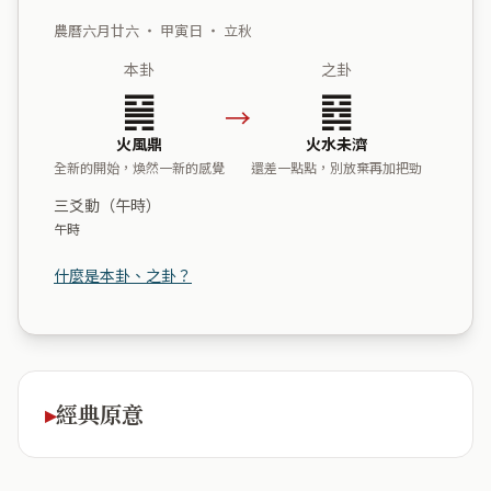
農曆六月廿六 ・ 甲寅日 ・ 立秋
本卦
之卦
䷱
䷿
→
火風鼎
火水未濟
全新的開始，煥然一新的感覺
還差一點點，別放棄再加把勁
三爻動（午時）
午時
什麼是本卦、之卦？
經典原意