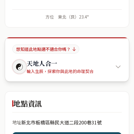
方位 東北（艮）23.4°
想知道此地點適不適合你嗎？
天地人合一
☯
輸入生辰，探索你與此地的命理契合
三輝歌劇
院
地點資訊
出生年份
月份
新北市板橋區縣民大道二段200巷31號
地址
日期
出生時辰