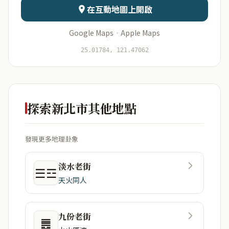
在互動地圖上開啟
Google Maps
·
Apple Maps
開始分析
資料僅用於即時分析，不會儲存於伺服器
25.01784, 121.47062
探索新北市其他地點
發現更多地理卦象
淡水老街
☰☲
天火同人
九份老街
䷌