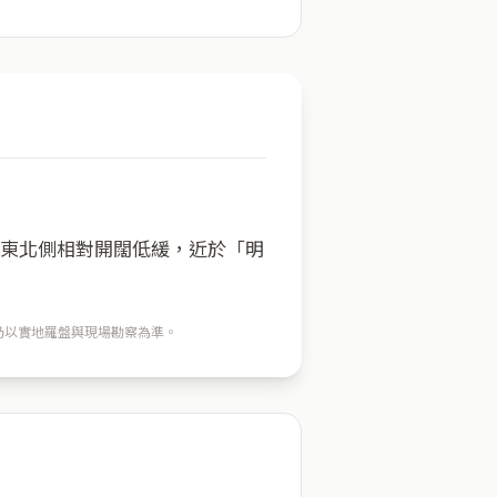
；東北側相對開闊低緩，近於「明
穴仍以實地羅盤與現場勘察為準。