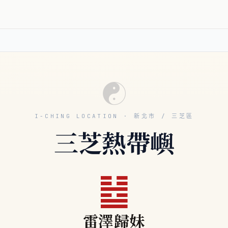
☯
I-CHING LOCATION · 新北市 / 三芝區
三芝熱帶嶼
䷵
雷澤歸妹