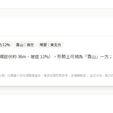
 12%
靠山：南方
明堂：東北方
起伏約 36m、坡度 12%），形勢上可視為「靠山」一方
m 解析度）以周邊八方位環取樣粗估，僅供地理形勢參考、非堪輿鑑定； 正式立向、點