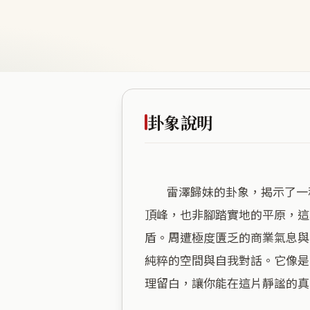
卦象說明
        雷澤歸妹的卦象，揭示了一種「在不對稱中尋求歸屬」的張力。這處建築坐落在海拔六十公尺的山坡，既非高不可攀的
頂峰，也非腳踏實地的平原，這
盾。周遭極度匱乏的商業氣息與
純粹的空間與自我對話。它像是
理留白，讓你能在這片靜謐的真