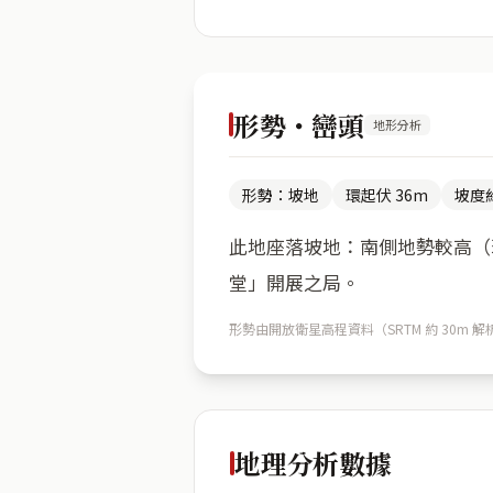
形勢・巒頭
地形分析
形勢：坡地
環起伏 36m
坡度約
此地座落坡地：南側地勢較高（環
堂」開展之局。
形勢由開放衛星高程資料（SRTM 約 30
地理分析數據