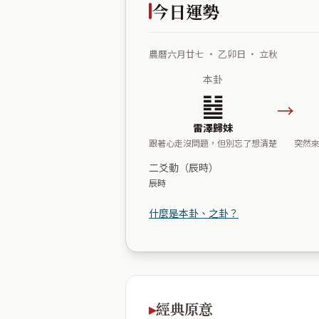
今日運勢
農曆六月廿七 ・ 乙卯日 ・ 立秋
本卦
䷵
→
雷澤歸妹
跟著心走沒問題，但別忘了想清楚
突然
二爻動（辰時）
辰時
什麼是本卦、之卦？
經典原意