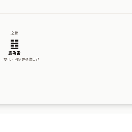
之卦
䷲
震為雷
來了變化，別慌先穩住自己