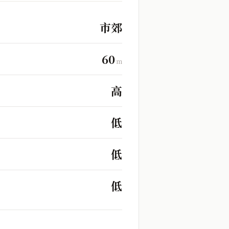
市郊
60
m
高
低
低
低