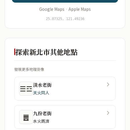
Google Maps
·
Apple Maps
開始分析
資料僅用於即時分析，不會儲存於伺服器
25.07325, 121.49236
探索新北市其他地點
發現更多地理卦象
淡水老街
☰☲
天火同人
九份老街
䷌
水火既濟