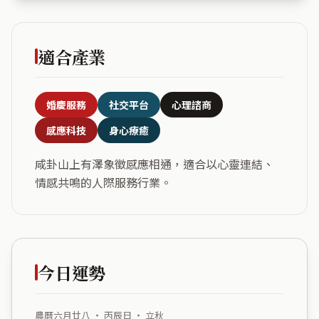
適合產業
婚慶服務
社交平台
心理諮商
感應科技
身心療癒
咸卦山上有澤象徵感應相通，適合以心靈連結、
情感共鳴的人際服務行業。
今日運勢
農曆六月廿八 ・ 丙辰日 ・ 立秋