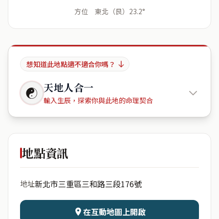
方位 東北（艮）23.2°
想知道此地點適不適合你嗎？
天地人合一
☯
輸入生辰，探索你與此地的命理契合
三和正旺
地點資訊
出生年份
月份
新北市三重區三和路三段176號
地址
日期
出生時辰
在互動地圖上開啟