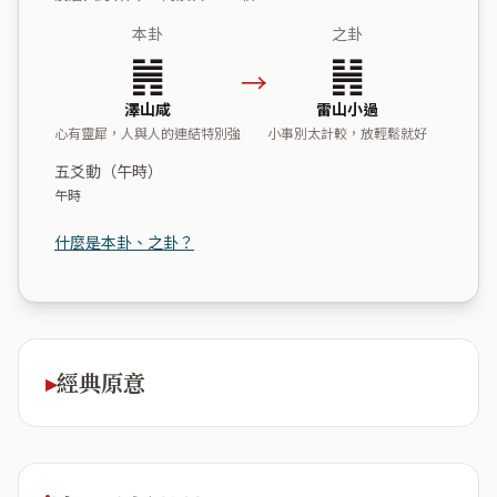
本卦
之卦
䷞
䷽
→
澤山咸
雷山小過
心有靈犀，人與人的連結特別強
小事別太計較，放輕鬆就好
五爻動（午時）
午時
什麼是本卦、之卦？
經典原意