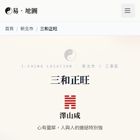
☯
易．地圖
首頁
/
新北市
/
三和正旺
☯
I-CHING LOCATION · 新北市 / 三重區
三和正旺
䷞
澤山咸
心有靈犀，人與人的連結特別強