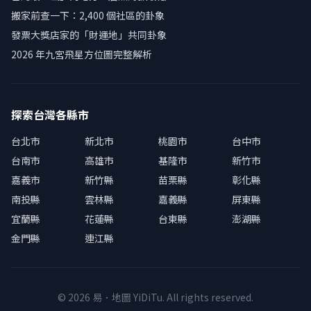
搬家前查一下：2,400 個社區的卦象
發票大獎店家的「財運地」共同卦象
2026 年九宮飛星方位圖完整解析
探索台灣各縣市
台北市
新北市
桃園市
台中市
台南市
高雄市
基隆市
新竹市
嘉義市
新竹縣
苗栗縣
彰化縣
南投縣
雲林縣
嘉義縣
屏東縣
宜蘭縣
花蓮縣
台東縣
澎湖縣
金門縣
連江縣
© 2026 易．地圖 YiDiTu. All rights reserved.