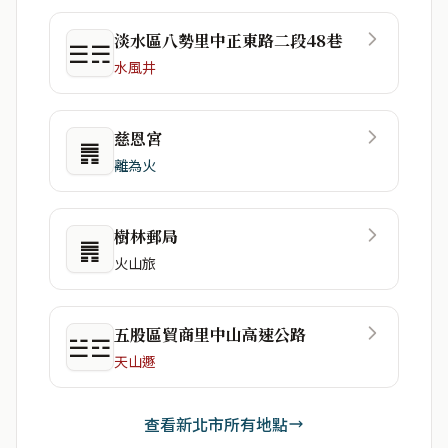
淡水區八勢里中正東路二段48巷
☰☴
水風井
慈恩宮
䷠
離為火
樹林郵局
䷠
火山旅
五股區貿商里中山高速公路
☱☲
天山遯
查看新北市所有地點