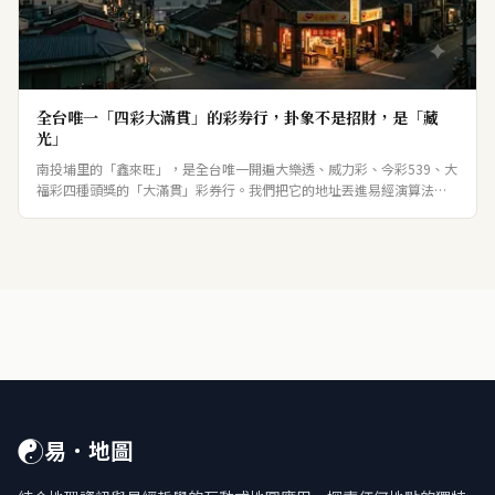
全台唯一「四彩大滿貫」的彩券行，卦象不是招財，是「藏
光」
南投埔里的「鑫來旺」，是全台唯一開遍大樂透、威力彩、今彩539、大
福彩四種頭獎的「大滿貫」彩券行。我們把它的地址丟進易經演算法——
卦象不是張揚的招財卦，而是「地火明夷」：明入地中、藏光之卦。財
不外露、低調藏在山城盆地，之卦卻走向「地天泰」。
☯
易．地圖