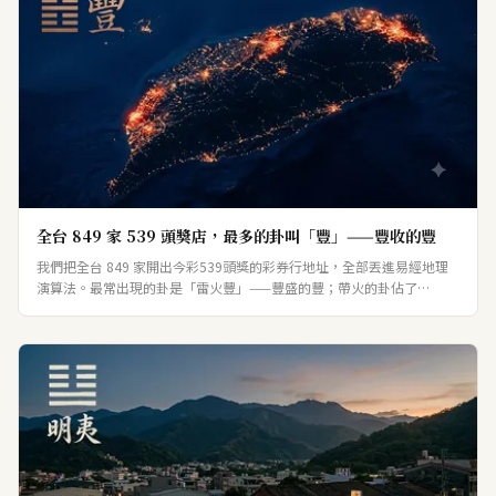
全台 849 家 539 頭獎店，最多的卦叫「豐」——豐收的豐
我們把全台 849 家開出今彩539頭獎的彩券行地址，全部丟進易經地理
演算法。最常出現的卦是「雷火豐」——豐盛的豐；帶火的卦佔了
58%。對照開出億元大獎的店（以「離為火」居首），我們也把話說清
楚：卦象反映的是店開在什麼樣的地方，不是明牌。