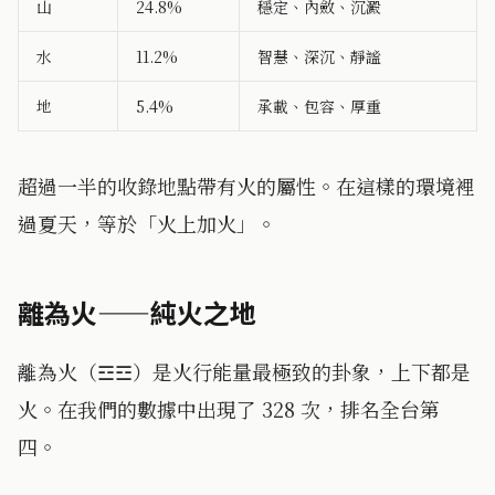
山
24.8%
穩定、內斂、沉澱
水
11.2%
智慧、深沉、靜謐
地
5.4%
承載、包容、厚重
超過一半的收錄地點帶有火的屬性。在這樣的環境裡
過夏天，等於「火上加火」。
離為火——純火之地
離為火（☲☲）是火行能量最極致的卦象，上下都是
火。在我們的數據中出現了 328 次，排名全台第
四。