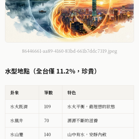
86446661-aa89-4160-83bd-661b7ddc7319.jpeg
水型地點（全台僅 11.2%，珍貴）
卦象
筆數
特色
水火既濟
109
水火平衡，最理想的狀態
水風井
70
源源不斷的滋養
水山蹇
140
山中有水，安靜內斂