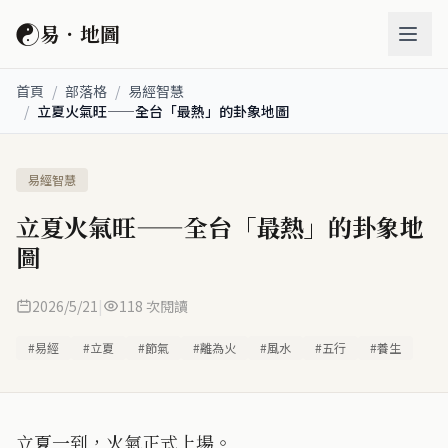
☯
易．地圖
首頁
/
部落格
/
易經智慧
/
立夏火氣旺——全台「最熱」的卦象地圖
易經智慧
立夏火氣旺——全台「最熱」的卦象地
圖
2026/5/21
|
118 次閱讀
#易經
#立夏
#節氣
#離為火
#風水
#五行
#養生
立夏一到，火氣正式上場。