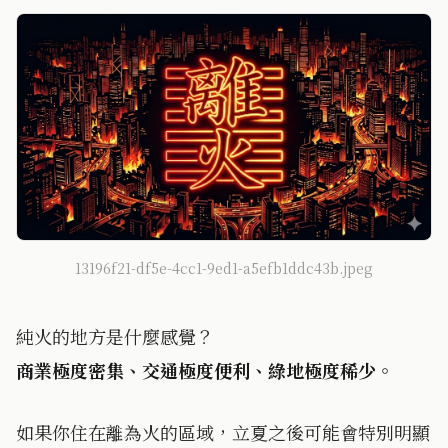
13196f21-df5e-4cc1-9ed1-a5efb1ddc43b.jpeg
純火的地方是什麼感覺？
商業極度密集、交通極度便利、綠地極度稀少。
如果你住在離為火的區域，立夏之後可能會特別明顯