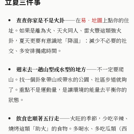
立夏三件事
查查你家是不是火卦
——在
易．地圖
上點你的住
址。如果是離為火、天火同人、雷火豐這類強火
卦，夏天更要有意識地「降溫」：減少不必要的社
交、多安排獨處時間。
週末去一趟山型或水型的地方
——不一定要爬
山。找一個卦象帶山或帶水的公園、社區步道就夠
了。重點不是運動量，是讓環境的能量去平衡你的
狀態。
飲食也順著五行走
——火旺的季節，少吃辛辣、
燒烤這類「助火」的食物。多喝水、多吃瓜類（西